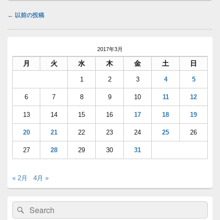
投
←
以前の投稿
稿
ナ
メ
ビ
イ
2017年3月
ゲ
ン
月
火
水
木
金
土
日
ー
サ
イ
シ
1
2
3
4
5
ド
ョ
バ
6
7
8
9
10
11
12
ン
ー
ウ
13
14
15
16
17
18
19
ィ
ジ
20
21
22
23
24
25
26
ェ
ッ
27
28
29
30
31
ト
エ
リ
« 2月
4月 »
ア
検
検
索: