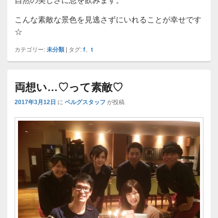
自然の美しさに息を飲みます。
こんな素敵な景色を見逃さずにいれることが幸せです
☆
カテゴリー:
未分類
|
タグ:
f
、
t
両想い…♡って素敵♡
2017年3月12日
に
ベルグスタッフ
が投稿