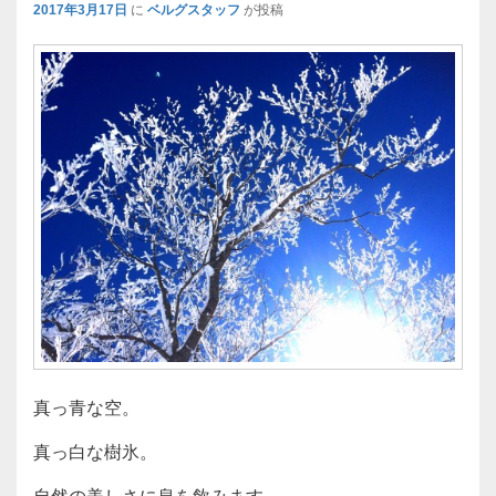
2017年3月17日
に
ベルグスタッフ
が投稿
真っ青な空。
真っ白な樹氷。