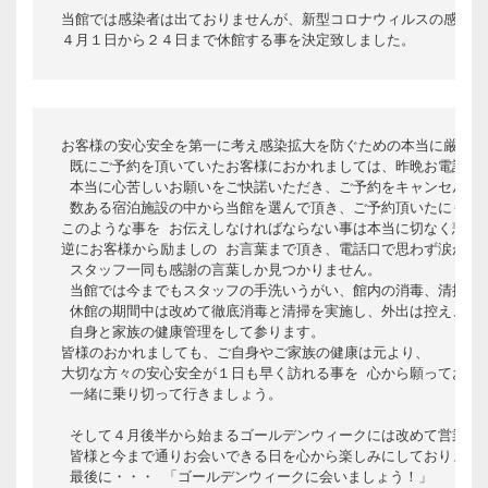
当館では感染者は出ておりませんが、新型コロナウィルスの感染拡大
４月１日から２４日まで休館する事を決定致しました。
お客様の安心安全を第一に考え感染拡大を防ぐための本当に厳しい
 既にご予約を頂いていたお客様におかれましては、昨晩お電話にて
 本当に心苦しいお願いをご快諾いただき、ご予約をキャンセルして
 数ある宿泊施設の中から当館を選んで頂き、ご予約頂いたにも関わ
このような事を お伝えしなければならない事は本当に切なく悲しく
逆にお客様から励ましの お言葉まで頂き、電話口で思わず涙が溢れ
 スタッフ一同も感謝の言葉しか見つかりません。

 当館では今までもスタッフの手洗いうがい、館内の消毒、清掃を徹
 休館の期間中は改めて徹底消毒と清掃を実施し、外出は控え、各家
 自身と家族の健康管理をして参ります。 

皆様のおかれましても、ご自身やご家族の健康は元より、

大切な方々の安心安全が１日も早く訪れる事を 心から願っておりま
 一緒に乗り切って行きましょう。

 そして４月後半から始まるゴールデンウィークには改めて営業再開
 皆様と今まで通りお会いできる日を心から楽しみにしております。
 最後に・・・ 「ゴールデンウィークに会いましょう！」
