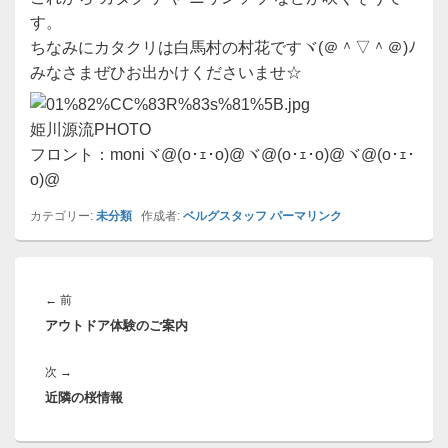
す。
ちなみにカタクリは白馬村の村花ですヾ(＠＾▽＾＠)ﾉ
みなさまぜひお出かけくださいませ☆
姫川源流PHOTO
フロント：moniヾ@(o･ｪ･o)@ヾ@(o･ｪ･o)@ヾ@(o･ｪ･
o)@
カテゴリー:
未分類
作成者:
ベルグスタッフ
パーマリンク
投
稿
前
←
前
ナ
アウトドア体験のご案内
の
ビ
投
ゲ
次
次
→
稿:
ー
近隣の桜情報
の
シ
投
ョ