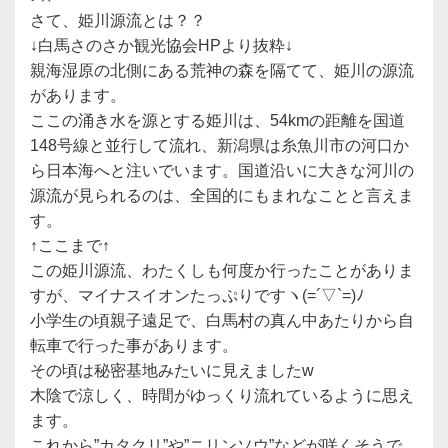
さて、姫川源流とは？？
↓白馬さのさか観光協会HPより抜粋↓
親海湿原の北側にある荒神の森を隔てて、姫川の源流
があります。
ここの涌き水を源とする姫川は、54kmの距離を国道
148号線と並行して流れ、新潟県は糸魚川市の河口か
ら日本海へと注いでいます。国道沿いに大きな河川の
源流が見られるのは、全国的にもまれなことと言えま
す。
↑ここまで↑
この姫川源流、わたくしも何度か行ったことがありま
すが、マイナスイオンたっぷりですヽ(=´▽`=)ﾉ
小学生の頃親子遠足で、白馬村の真ん中あたりから自
転車で行った事があります。
その頃は秘密基地みたいに見えましたw
木陰で涼しく、時間がゆっくり流れているように思え
ます。
これから”カタクリ”や”ニリンソウ”などが咲くそうで