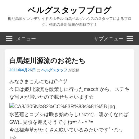
ベルグスタッフブログ
栂池高原ゲレンデサイドのホテル 白馬ベルグハウスのスタッフによるブロ
グ。栂池の最新情報が満載です！
メニュー
サブメニュー
白馬姫川源流のお花たち
2011年4月26日
に
ベルグスタッフ
が投稿
みなさまこんにちは(^-^*)/
今日は姫川源流を散策しに行ったmacchiから、ステキ
な写メが届いたので載せちゃいます☆
水芭蕉とコブシは咲き始めらしいので、暖かくなれば
GWに見頃を迎えそうですね=*＾-＾*=
今は福寿草がたくさん咲いているみたいですﾟ･:*:･｡
♪☆