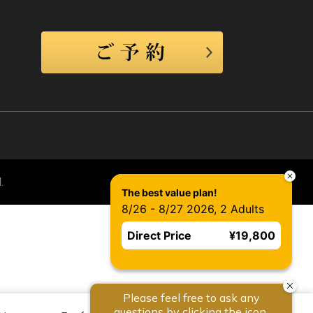
.
The best value plan!
8/26 - 8/27 2026, 2 Adults
Direct Price
¥19,800