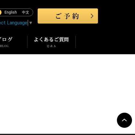
English
中文
ect Language
▼