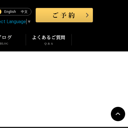
English
中文
ect Language
▼