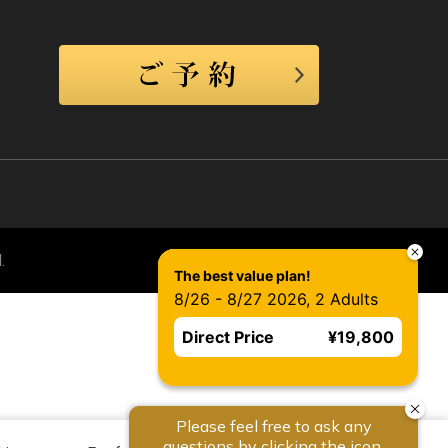
.
The best value plan!
8/26 - 8/27 2026, 2 Adults
Direct Price
¥19,800