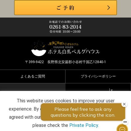
〒399-9422 長野県北安曇郡小谷村千国乙12840-1
よくあるご質問
プライバシーポリシー
Select Language
▼
This website uses cookies to improve your user
Copyright ©2026 HOTEL HAKUBA BERGHAUS all rights
experience. By continuing to use this website, you have
reserved.
agreed with our cookie consent. For futher information,
please check the
Private Policy
.