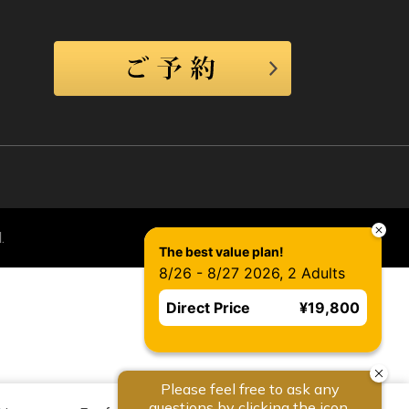
.
The best value plan!
8/26 - 8/27 2026, 2 Adults
Direct Price
¥19,800