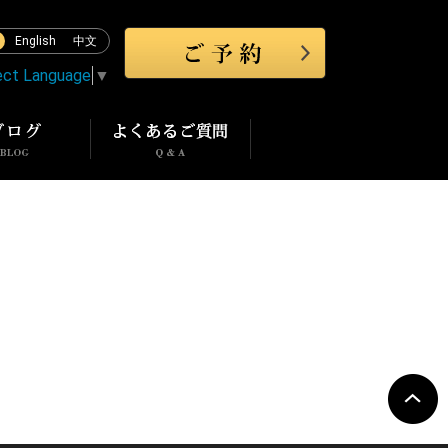
English
中文
ect Language
▼