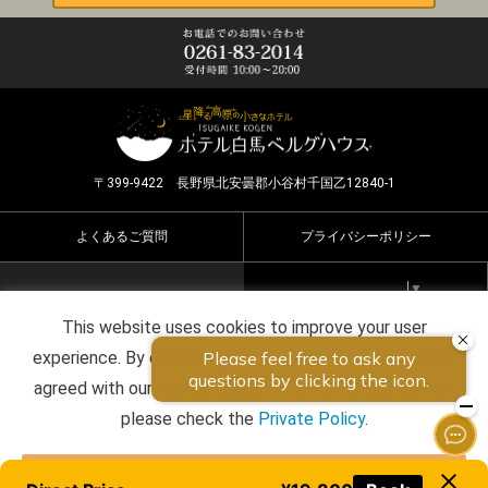
〒399-9422 長野県北安曇郡小谷村千国乙12840-1
よくあるご質問
プライバシーポリシー
Select Language
▼
This website uses cookies to improve your user
Copyright ©2026 HOTEL HAKUBA BERGHAUS all rights
experience. By continuing to use this website, you have
reserved.
agreed with our cookie consent. For futher information,
please check the
Private Policy
.
Agree