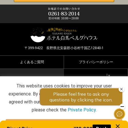
〒399-9422 長野県北安曇郡小谷村千国乙12840-1
よくあるご質問
プライバシーポリシー
Select Language
▼
This website uses cookies to improve your user
Copyright ©2026 HOTEL HAKUBA BERGHAUS all rights
experience. By continuing to use this website, you have
reserved.
agreed with our cookie consent. For futher information,
please check the
Private Policy
.
Agree