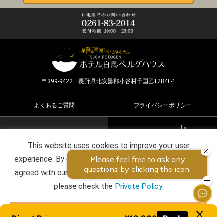
〒399-9422 長野県北安曇郡小谷村千国乙12840-1
よくあるご質問
プライバシーポリシー
Select Language
▼
This website uses cookies to improve your user
Copyright ©2026 HOTEL HAKUBA BERGHAUS all rights
experience. By continuing to use this website, you have
reserved.
agreed with our cookie consent. For futher information,
please check the
Private Policy
.
Agree