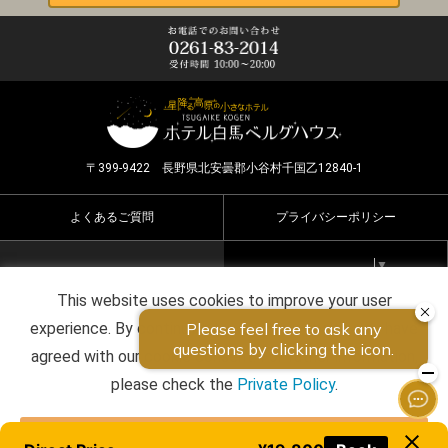
〒399-9422 長野県北安曇郡小谷村千国乙12840-1
よくあるご質問
プライバシーポリシー
Select Language
▼
This website uses cookies to improve your user
Copyright ©2026 HOTEL HAKUBA BERGHAUS all rights
experience. By continuing to use this website, you have
reserved.
agreed with our cookie consent. For futher information,
please check the
Private Policy
.
Agree