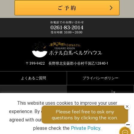
〒399-9422 長野県北安曇郡小谷村千国乙12840-1
よくあるご質問
プライバシーポリシー
Select Language
▼
This website uses cookies to improve your user
Copyright ©2026 HOTEL HAKUBA BERGHAUS all rights
experience. By continuing to use this website, you have
reserved.
agreed with our cookie consent. For futher information,
please check the
Private Policy
.