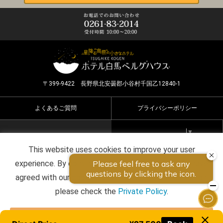
〒399-9422 長野県北安曇郡小谷村千国乙12840-1
よくあるご質問
プライバシーポリシー
Select Language
▼
This website uses cookies to improve your user
Copyright ©2026 HOTEL HAKUBA BERGHAUS all rights
experience. By continuing to use this website, you have
reserved.
agreed with our cookie consent. For futher information,
please check the
Private Policy
.
Agree