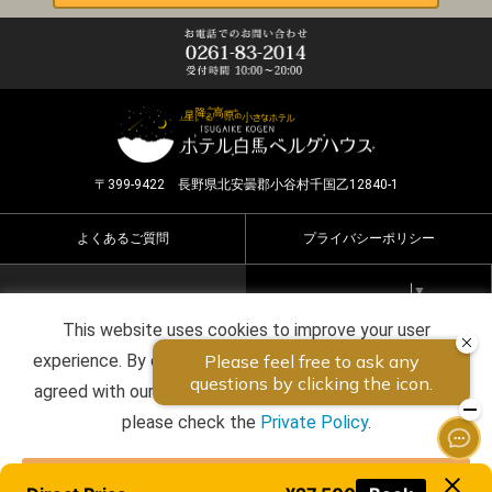
〒399-9422 長野県北安曇郡小谷村千国乙12840-1
よくあるご質問
プライバシーポリシー
Select Language
▼
This website uses cookies to improve your user
Copyright ©2026 HOTEL HAKUBA BERGHAUS all rights
experience. By continuing to use this website, you have
reserved.
agreed with our cookie consent. For futher information,
please check the
Private Policy
.
Agree