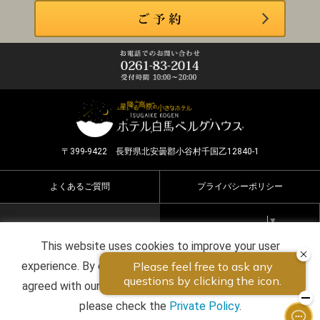
〒399-9422 長野県北安曇郡小谷村千国乙12840-1
よくあるご質問
プライバシーポリシー
Select Language
▼
This website uses cookies to improve your user
Copyright ©2026 HOTEL HAKUBA BERGHAUS all rights
experience. By continuing to use this website, you have
reserved.
agreed with our cookie consent. For futher information,
please check the
Private Policy
.