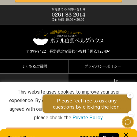
〒399-9422 長野県北安曇郡小谷村千国乙12840-1
よくあるご質問
プライバシーポリシー
Select Language
▼
This website uses cookies to improve your user
Copyright ©2026 HOTEL HAKUBA BERGHAUS all rights
experience. By continuing to use this website, you have
reserved.
agreed with our cookie consent. For futher information,
please check the
Private Policy
.
Agree