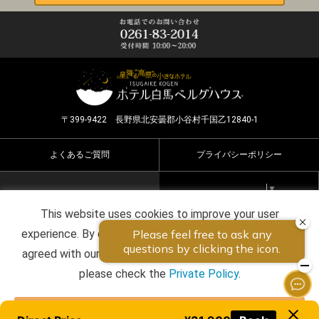
〒399-9422 長野県北安曇郡小谷村千国乙12840-1
よくあるご質問
プライバシーポリシー
Select Language
▼
This website uses cookies to improve your user
Copyright ©2026 HOTEL HAKUBA BERGHAUS all rights
experience. By continuing to use this website, you have
reserved.
agreed with our cookie consent. For futher information,
please check the
Private Policy
.
Agree