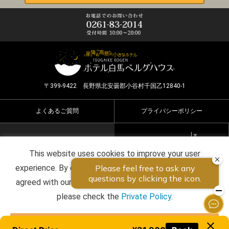
〒399-9422 長野県北安曇郡小谷村千国乙12840-1
よくあるご質問
プライバシーポリシー
Select Language
▼
This website uses cookies to improve your user
Copyright ©2026 HOTEL HAKUBA BERGHAUS all rights
experience. By continuing to use this website, you have
reserved.
agreed with our cookie consent. For futher information,
please check the
Private Policy
.
Agree