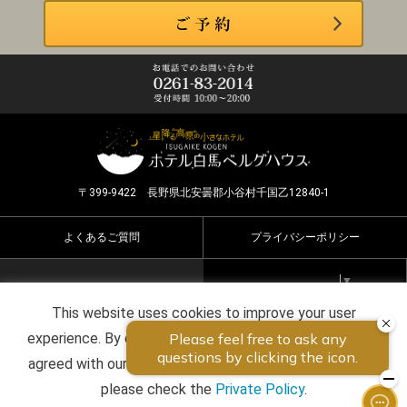
〒399-9422 長野県北安曇郡小谷村千国乙12840-1
よくあるご質問
プライバシーポリシー
Select Language
▼
This website uses cookies to improve your user
Copyright ©2026 HOTEL HAKUBA BERGHAUS all rights
experience. By continuing to use this website, you have
reserved.
agreed with our cookie consent. For futher information,
please check the
Private Policy
.