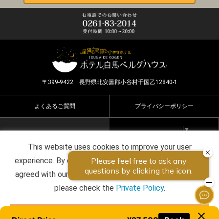
〒399-9422 長野県北安曇郡小谷村千国乙12840-1
よくあるご質問
プライバシーポリシー
Select Language
▼
This website uses cookies to improve your user
Copyright ©2026 HOTEL HAKUBA BERGHAUS all rights
experience. By continuing to use this website, you have
reserved.
agreed with our cookie consent. For futher information,
please check the
Private Policy
.
Agree