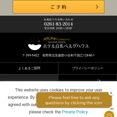
〒399-9422 長野県北安曇郡小谷村千国乙12840-1
よくあるご質問
プライバシーポリシー
Select Language
▼
This website uses cookies to improve your user
Copyright ©2026 HOTEL HAKUBA BERGHAUS all rights
experience. By continuing to use this website, you have
reserved.
agreed with our cookie consent. For futher information,
please check the
Private Policy
.