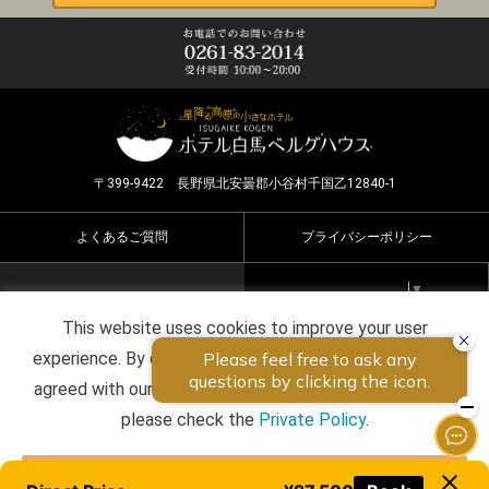
〒399-9422 長野県北安曇郡小谷村千国乙12840-1
よくあるご質問
プライバシーポリシー
Select Language
▼
This website uses cookies to improve your user
Copyright ©2026 HOTEL HAKUBA BERGHAUS all rights
experience. By continuing to use this website, you have
reserved.
agreed with our cookie consent. For futher information,
please check the
Private Policy
.
Agree