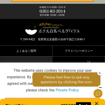
〒399-9422 長野県北安曇郡小谷村千国乙12840-1
よくあるご質問
プライバシーポリシー
Select Language
▼
This website uses cookies to improve your user
Copyright ©2026 HOTEL HAKUBA BERGHAUS all rights
experience. By continuing to use this website, you have
reserved.
agreed with our cookie consent. For futher information,
please check the
Private Policy
.
Agree