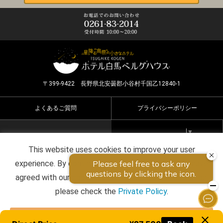
〒399-9422 長野県北安曇郡小谷村千国乙12840-1
よくあるご質問
プライバシーポリシー
Select Language
▼
This website uses cookies to improve your user
Copyright ©2026 HOTEL HAKUBA BERGHAUS all rights
experience. By continuing to use this website, you have
reserved.
agreed with our cookie consent. For futher information,
please check the
Private Policy
.
Agree