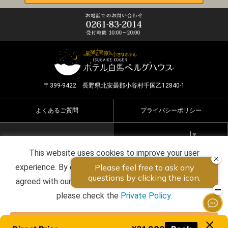
〒399-9422 長野県北安曇郡小谷村千国乙12840-1
よくあるご質問
プライバシーポリシー
Select Language
▼
This website uses cookies to improve your user
Copyright ©2026 HOTEL HAKUBA BERGHAUS all rights
experience. By continuing to use this website, you have
reserved.
agreed with our cookie consent. For futher information,
please check the
Private Policy
.
Agree