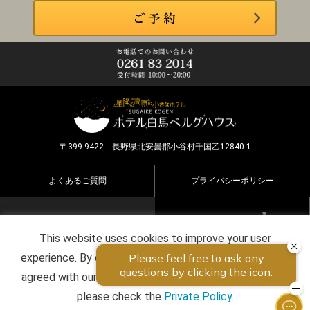
〒399-9422 長野県北安曇郡小谷村千国乙12840-1
よくあるご質問
プライバシーポリシー
Select Language
▼
This website uses cookies to improve your user
Copyright ©2026 HOTEL HAKUBA BERGHAUS all rights
experience. By continuing to use this website, you have
reserved.
agreed with our cookie consent. For futher information,
please check the
Private Policy
.