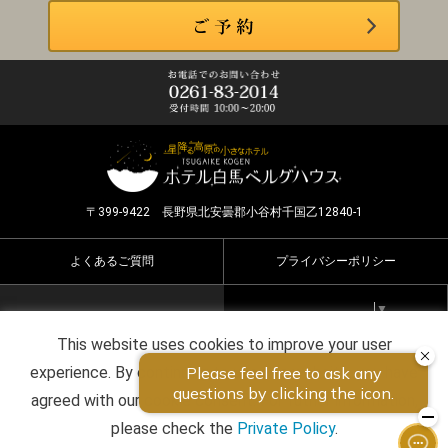
〒399-9422 長野県北安曇郡小谷村千国乙12840-1
よくあるご質問
プライバシーポリシー
Select Language
▼
This website uses cookies to improve your user
Copyright ©2026 HOTEL HAKUBA BERGHAUS all rights
experience. By continuing to use this website, you have
reserved.
agreed with our cookie consent. For futher information,
please check the
Private Policy
.