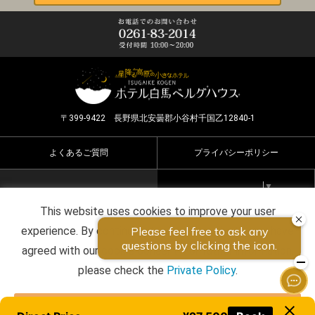
〒399-9422 長野県北安曇郡小谷村千国乙12840-1
よくあるご質問
プライバシーポリシー
Select Language
▼
This website uses cookies to improve your user
Copyright ©2026 HOTEL HAKUBA BERGHAUS all rights
experience. By continuing to use this website, you have
reserved.
agreed with our cookie consent. For futher information,
please check the
Private Policy
.
Agree