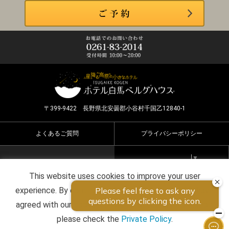
〒399-9422 長野県北安曇郡小谷村千国乙12840-1
よくあるご質問
プライバシーポリシー
Select Language
▼
This website uses cookies to improve your user
Copyright ©2026 HOTEL HAKUBA BERGHAUS all rights
experience. By continuing to use this website, you have
reserved.
agreed with our cookie consent. For futher information,
please check the
Private Policy
.