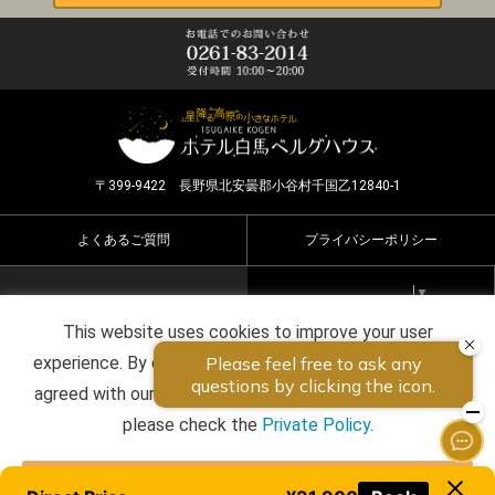
〒399-9422 長野県北安曇郡小谷村千国乙12840-1
よくあるご質問
プライバシーポリシー
Select Language
▼
This website uses cookies to improve your user
Copyright ©2026 HOTEL HAKUBA BERGHAUS all rights
experience. By continuing to use this website, you have
reserved.
agreed with our cookie consent. For futher information,
please check the
Private Policy
.
Agree