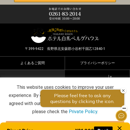
〒399-9422 長野県北安曇郡小谷村千国乙12840-1
よくあるご質問
プライバシーポリシー
Select Language
▼
This website uses cookies to improve your user
Copyright ©2026 HOTEL HAKUBA BERGHAUS all rights
experience. By continuing to use this website, you have
reserved.
agreed with our cookie consent. For futher information,
please check the
Private Policy
.
Agree