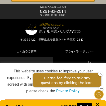
〒399-9422 長野県北安曇郡小谷村千国乙12840-1
よくあるご質問
プライバシーポリシー
Select Language
▼
This website uses cookies to improve your user
Copyright ©2026 HOTEL HAKUBA BERGHAUS all rights
experience. By continuing to use this website, you have
reserved.
agreed with our cookie consent. For futher information,
please check the
Private Policy
.
Agree