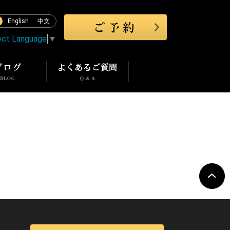
English
中文
ect Language
▼