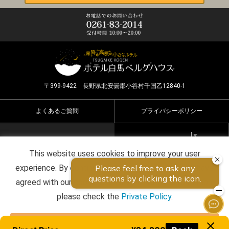
〒399-9422 長野県北安曇郡小谷村千国乙12840-1
よくあるご質問
プライバシーポリシー
Select Language
▼
This website uses cookies to improve your user
Copyright ©2026 HOTEL HAKUBA BERGHAUS all rights
experience. By continuing to use this website, you have
reserved.
agreed with our cookie consent. For futher information,
please check the
Private Policy
.
Agree