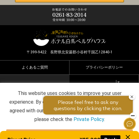
〒399-9422 長野県北安曇郡小谷村千国乙12840-1
よくあるご質問
プライバシーポリシー
Select Language
▼
This website uses cookies to improve your user
Copyright ©2026 HOTEL HAKUBA BERGHAUS all rights
experience. By continuing to use this website, you have
reserved.
agreed with our cookie consent. For futher information,
please check the
Private Policy
.
Agree