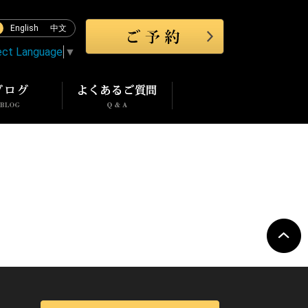
English
中文
ect Language
▼