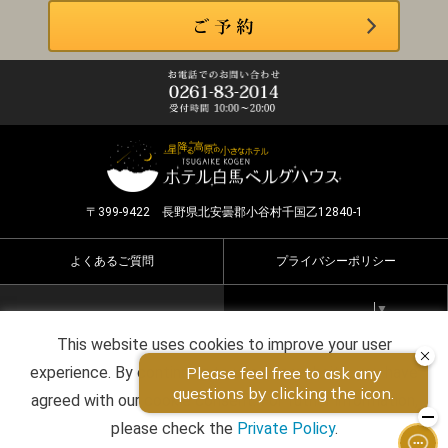
〒399-9422 長野県北安曇郡小谷村千国乙12840-1
よくあるご質問
プライバシーポリシー
Select Language
▼
This website uses cookies to improve your user
Copyright ©2026 HOTEL HAKUBA BERGHAUS all rights
experience. By continuing to use this website, you have
reserved.
agreed with our cookie consent. For futher information,
please check the
Private Policy
.