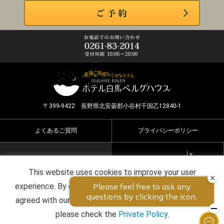
〒399-9422 長野県北安曇郡小谷村千国乙12840-1
よくあるご質問
プライバシーポリシー
Select Language
▼
This website uses cookies to improve your user
Copyright ©2026 HOTEL HAKUBA BERGHAUS all rights
experience. By continuing to use this website, you have
reserved.
agreed with our cookie consent. For futher information,
please check the
Private Policy
.