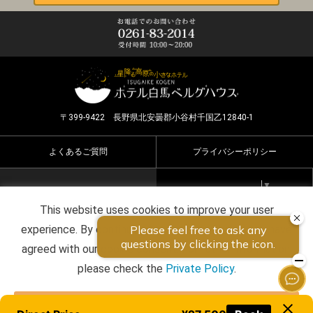
〒399-9422 長野県北安曇郡小谷村千国乙12840-1
よくあるご質問
プライバシーポリシー
Select Language
▼
This website uses cookies to improve your user
Copyright ©2026 HOTEL HAKUBA BERGHAUS all rights
experience. By continuing to use this website, you have
reserved.
agreed with our cookie consent. For futher information,
please check the
Private Policy
.
Agree