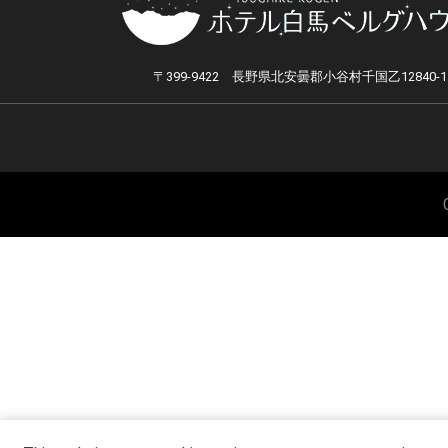
〒399-9422 長野県北安曇郡小谷村千国乙12840-1