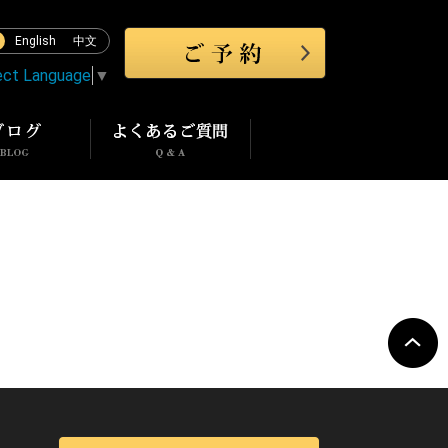
English
中文
ect Language
▼