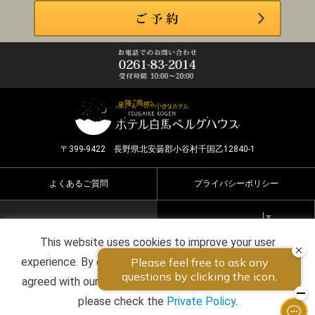
〒399-9422 長野県北安曇郡小谷村千国乙12840-1
よくあるご質問
プライバシーポリシー
Select Language
▼
This website uses cookies to improve your user
Copyright ©2026 HOTEL HAKUBA BERGHAUS all rights
experience. By continuing to use this website, you have
reserved.
agreed with our cookie consent. For futher information,
please check the
Private Policy
.