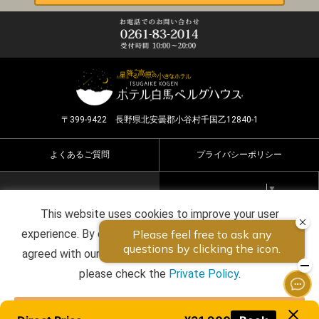
〒399-9422 長野県北安曇郡小谷村千国乙12840-1
よくあるご質問
プライバシーポリシー
Select Language
▼
This website uses cookies to improve your user
Copyright ©2026 HOTEL HAKUBA BERGHAUS all rights
experience. By continuing to use this website, you have
reserved.
agreed with our cookie consent. For futher information,
please check the
Private Policy
.
Agree