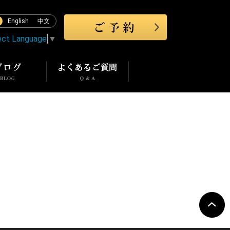
English
中文
ect Language
▼