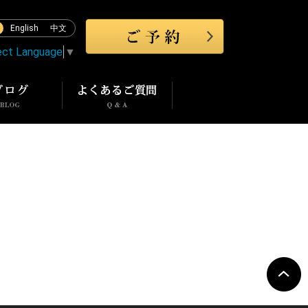
English
中文
ect Language
▼