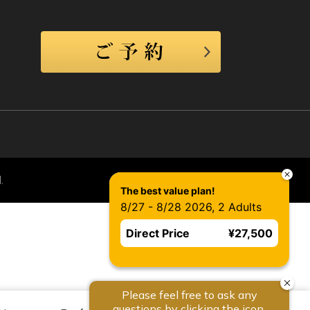
.
The best value plan!
8/27 - 8/28 2026, 2 Adults
Direct Price
¥27,500