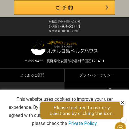
〒399-9422 長野県北安曇郡小谷村千国乙12840-1
よくあるご質問
プライバシーポリシー
Select Language
▼
This website uses cookies to improve your user
Copyright ©2026 HOTEL HAKUBA BERGHAUS all rights
experience. By continuing to use this website, you have
reserved.
agreed with our cookie consent. For futher information,
please check the
Private Policy
.